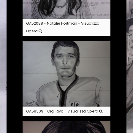
GA52088 - Natalie Portman -
Visualizza
Opera
GA59309 - Gigi Riva -
Visualizza Opera