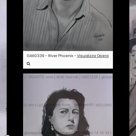
GA60339 - River Phoenix -
Visualizza Opera