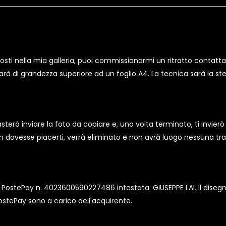
posti nella mia galleria, puoi commissionarmi un ritratto contatta
di grandezza superiore ad un foglio A4. La tecnica sarà la stessa u
asterà inviare la foto da copiare e, una volta terminato, ti invier
non dovesse piacerti, verrà eliminato e non avrà luogo nessuna tr
a PostePay n. 4023600590227486 intestata: GIUSEPPE LAI. Il diseg
stePay sono a carico dell'acquirente.